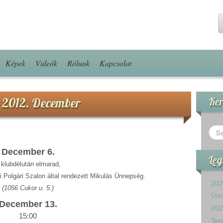
Képek
Videók
Rólunk
Kapcsolat
– 2012. December
Ker
December 6.
Leg
 klubdélután elmarad,
i Polgári Szalon által rendezett Mikulás Ünnepség.
202
(1056 Cukor u. 5.)
Ün
December 13.
202
15:00
Ter