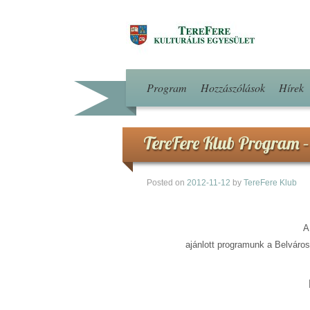
Program
Hozzászólások
Hírek
TereFere Klub Program 
Posted on
2012-11-12
by
TereFere Klub
A
ajánlott programunk a Belváros