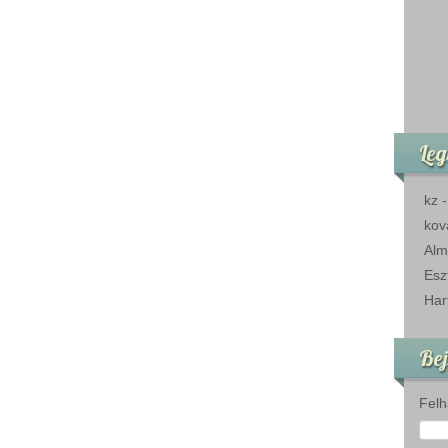
Leg
kz
kov
Alm
Esz
Har
Bej
Felh