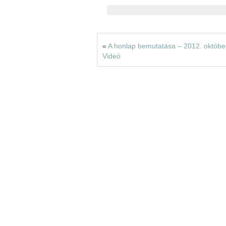
«
A honlap bemutatása – 2012. október
Videó