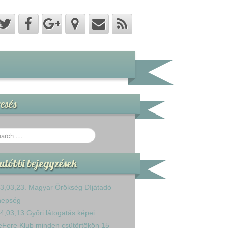
esés
utóbbi bejegyzések
3,03,23. Magyar Örökség Díjátadó
nepség
4,03,13 Győri látogatás képei
eFere Klub minden csütörtökön 15