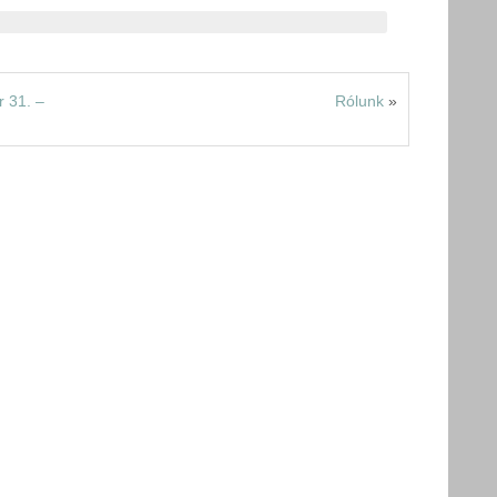
 31. –
Rólunk
»