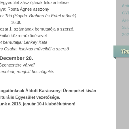
s Egyesület zászlójának felszentelése
órá
nya: Rosta Ágnes asszon
y
GY
er Trió (Haydn, Brahms és Erkel művek)
ÁPR
16:30
Szl
rozat 1. számának bemutatója a szerző,
202
 Enikő közreműködésével
et bemutatja: Lenkey Kata
s Csaba, felolvas műveiből a szerző
Tá
December 20.
Szentestére várva”
 énekek, meghitt beszélgetés
togatónknak Áldott Karácsonyi Ünnepeket kíván
lturális Egyesület vezetősége.
nk a 2013. január 10-i klubdélutánon!