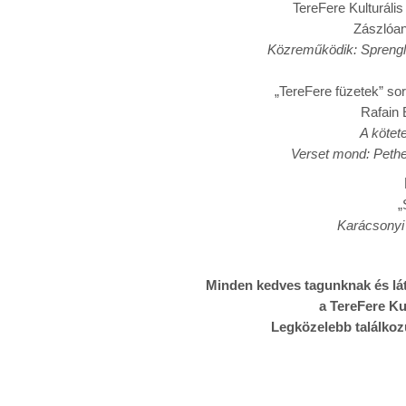
TereFere Kulturáli
Zászlóa
Közreműködik: Sprengl
„TereFere füzetek” so
Rafain
A kötet
Verset mond: Pethe
„
Karácsonyi
Minden kedves tagunknak és lá
a TereFere Ku
Legközelebb találkozu