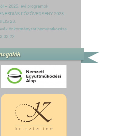
tól – 2025. évi programok
ENESDIÁS FŐZŐVERSENY 2023.
ILIS 23.
ovák önkormányzat bemutatkozása
3,03,22
mogatók