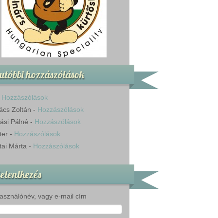
utóbbi hozzászólások
-
Hozzászólások
ács Zoltán
-
Hozzászólások
ási Pálné
-
Hozzászólások
ter
-
Hozzászólások
tai Márta
-
Hozzászólások
elentkezés
asználónév, vagy e-mail cím