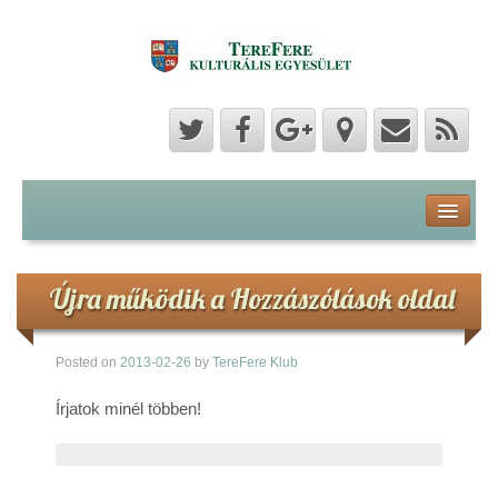
Program
Hozzászólások
Újra működik a Hozzászólások oldal
Hírek
Posted on
2013-02-26
by
TereFere Klub
Képek
Írjatok minél többen!
Videók