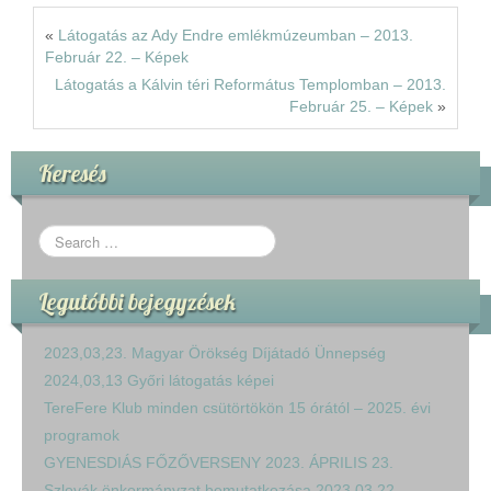
Rólunk
«
Látogatás az Ady Endre emlékmúzeumban – 2013.
Február 22. – Képek
Kapcsolat
Látogatás a Kálvin téri Református Templomban – 2013.
Február 25. – Képek
»
Keresés
Legutóbbi bejegyzések
2023,03,23. Magyar Örökség Díjátadó Ünnepség
2024,03,13 Győri látogatás képei
TereFere Klub minden csütörtökön 15 órától – 2025. évi
programok
GYENESDIÁS FŐZŐVERSENY 2023. ÁPRILIS 23.
Szlovák önkormányzat bemutatkozása 2023,03,22