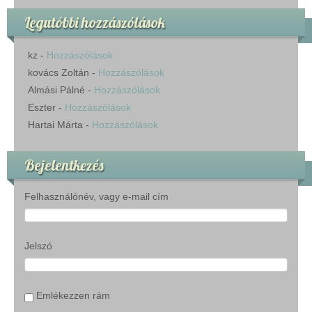
Legutóbbi hozzászólások
kz
-
Hozzászólások
kovács Zoltán
-
Hozzászólások
Almási Pálné
-
Hozzászólások
Eszter
-
Hozzászólások
Hartai Márta
-
Hozzászólások
Bejelentkezés
Felhasználónév, vagy e-mail cím
Jelszó
Emlékezzen rám