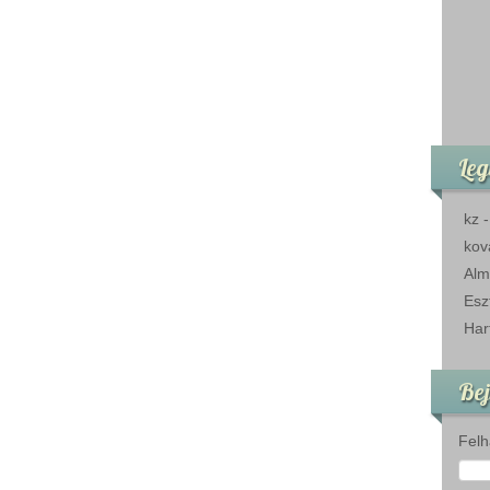
Leg
kz
kov
Alm
Esz
Har
Bej
Felh