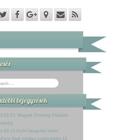
esés
utóbbi bejegyzések
3,03,23. Magyar Örökség Díjátadó
nepség
4,03,13 Győri látogatás képei
eFere Klub minden csütörtökön 15