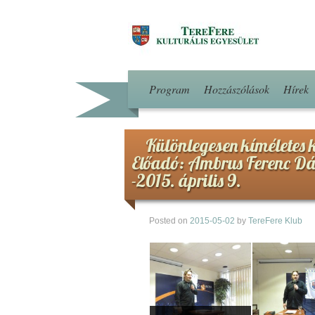
Program
Hozzászólások
Hírek
Különlegesen kíméletes 
Előadó: Ambrus Ferenc Dáv
-2015. április 9.
Posted on
2015-05-02
by
TereFere Klub