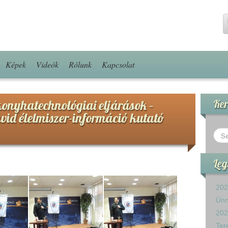
Képek
Videók
Rólunk
Kapcsolat
konyhatechnológiai eljárások –
Ker
id élelmiszer-információ kutató
Leg
202
Ün
202
Ter