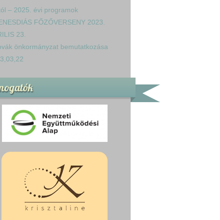
tól – 2025. évi programok
ENESDIÁS FŐZŐVERSENY 2023.
ILIS 23.
ovák önkormányzat bemutatkozása
3,03,22
mogatók