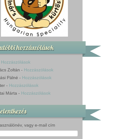
utóbbi hozzászólások
-
Hozzászólások
ács Zoltán
-
Hozzászólások
ási Pálné
-
Hozzászólások
ter
-
Hozzászólások
tai Márta
-
Hozzászólások
elentkezés
asználónév, vagy e-mail cím