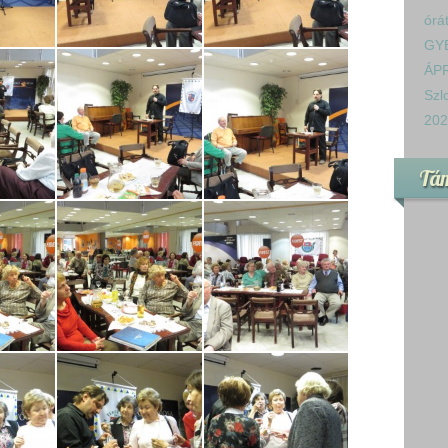
órá
GY
ÁPR
Szl
202
Tá