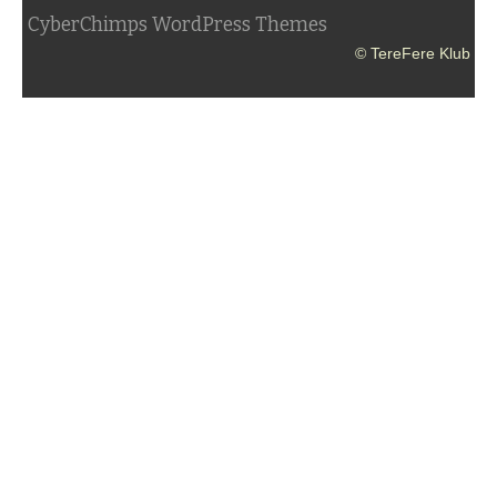
CyberChimps WordPress Themes
© TereFere Klub