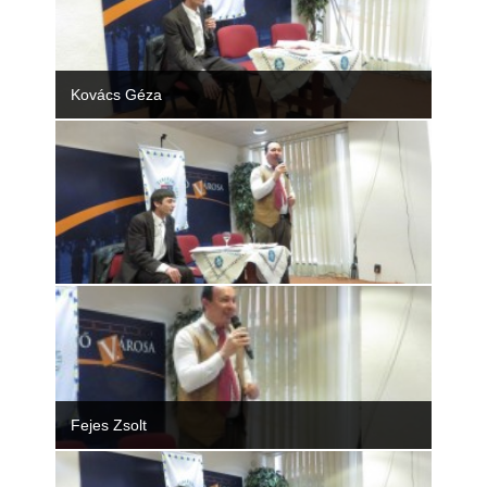
Rólunk
Kapcsolat
Kovács Géza
Fejes Zsolt