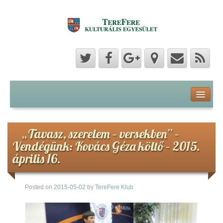
Program
Hozzászólások
„Tavasz, szerelem – versekben” –
Vendégünk: Kovács Géza költő – 2015.
Hírek
április 16.
Képek
Posted on
2015-05-02
by
TereFere Klub
Videók