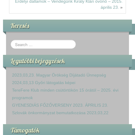
Erdélyi dallamok – Vendégünk Király Klári óvónő – 2015.
április 23.
»
Keresés
Legutóbbi bejegyzések
2023,03,23. Magyar Örökség Díjátadó Ünnepség
2024,03,13 Győri látogatás képei
TereFere Klub minden csütörtökön 15 órától – 2025. évi
programok
GYENESDIÁS FŐZŐVERSENY 2023. ÁPRILIS 23.
Szlovák önkormányzat bemutatkozása 2023,03,22
Támogatók