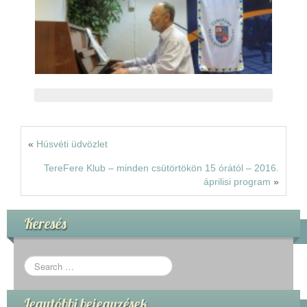
«
Húsvéti üdvözlet
TereFere Klub – minden csütörtökön 15 órától – 2016.
áprilisi program
»
Keresés
Legutóbbi bejegyzések