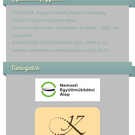
2023,03,23. Magyar Örökség Díjátadó Ünnepség
2024,03,13 Győri látogatás képei
TereFere Klub minden csütörtökön 15 órától – 2025. évi
programok
GYENESDIÁS FŐZŐVERSENY 2023. ÁPRILIS 23.
Szlovák önkormányzat bemutatkozása 2023,03,22
Támogatók