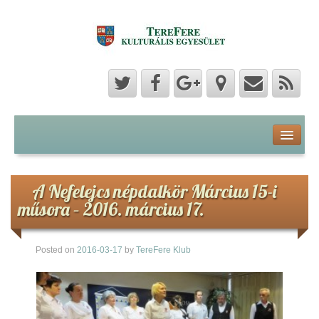
Program
Hozzászólások
A Nefelejcs népdalkör Március 15-i
műsora – 2016. március 17.
Hírek
Posted on
2016-03-17
by
TereFere Klub
Képek
Videók