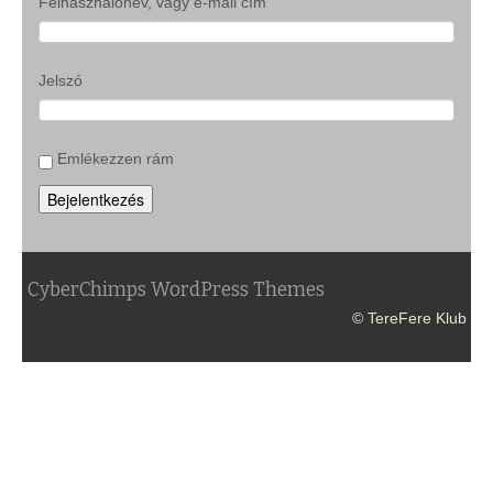
Felhasználónév, vagy e-mail cím
Jelszó
Emlékezzen rám
Bejelentkezés
CyberChimps WordPress Themes
© TereFere Klub