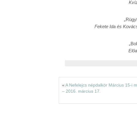
Kví
„
Rügy
Fekete Ida és Kovác
„
Bo
Elő
«
A Nefelejcs népdalkör Március 15-i 
– 2016. március 17.