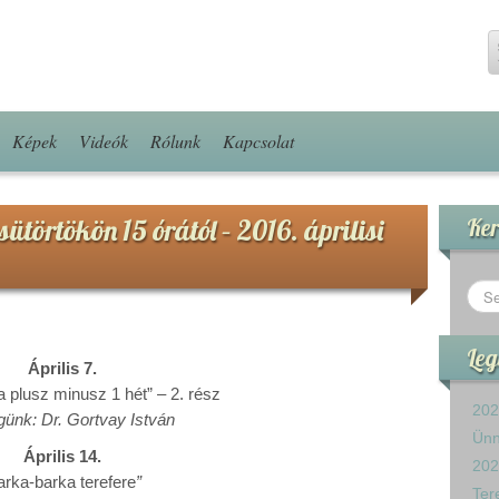
Képek
Videók
Rólunk
Kapcsolat
ütörtökön 15 órától – 2016. áprilisi
Ker
Leg
Április 7.
ka plusz minusz 1 hét” – 2. rész
202
ünk: Dr. Gortvay István
Ün
Április 14.
202
arka-barka terefere
”
Ter